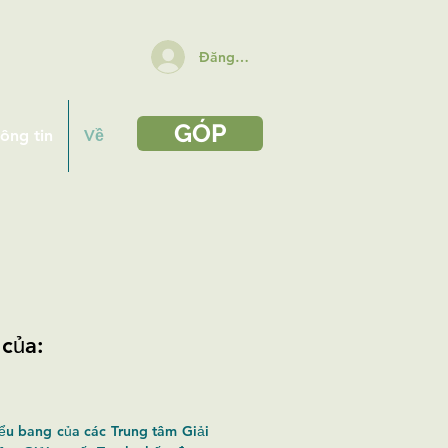
Đăng nhập
GÓP
hông tin
Về
 của:
iểu bang của các Trung tâm Giải