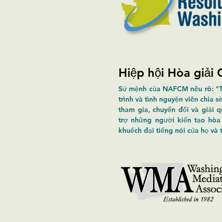
Hiệp hội Hòa giải
Sứ mệnh của NAFCM nêu rõ: "T
trình và tình nguyện viên chia
tham gia, chuyển đổi và giải
trợ những người kiến tạo hòa
khuếch đại tiếng nói của họ và 