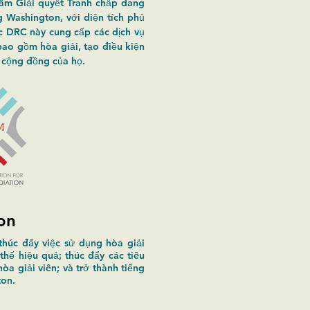
tâm Giải quyết Tranh chấp đang
 Washington, với diện tích phủ
 DRC này cung cấp các dịch vụ
 bao gồm hòa giải, tạo điều kiện
 cộng đồng của họ.
on
thúc đẩy việc sử dụng hòa giải
thế hiệu quả; thúc đẩy các tiêu
a giải viên; và trở thành tiếng
ton.