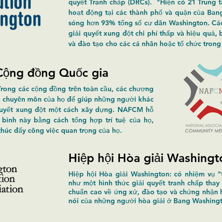
quyết Tranh chấp (DRCs). "Hiện có 21 Trung 
hoạt động tại các thành phố và quận của Bang
sóng hơn 93% tổng số cư dân Washington. Các
giải quyết xung đột chi phí thấp và hiệu quả,
và đào tạo cho các cá nhân hoặc tổ chức trong
 Cộng đồng Quốc gia
rong các cộng đồng trên toàn cầu, các chương
 sẻ chuyên môn của họ để giúp những người khác
 quyết xung đột một cách xây dựng. NAFCM hỗ
 bình này bằng cách tổng hợp trí tuệ của họ,
thúc đẩy công việc quan trọng của họ.
Hiệp hội Hòa giải Washingt
Hiệp hội Hòa giải Washington: có nhiệm vụ "
như một hình thức giải quyết tranh chấp thay 
chuẩn cao về ứng xử, đào tạo và chứng nhận hò
nói của những người hòa giải ở Bang Washing