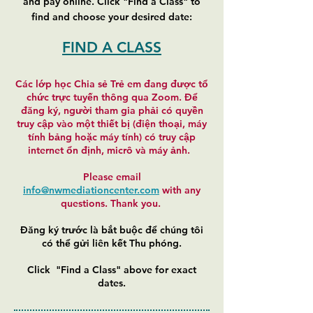
and pay online. Click "Find a Class" to
find and choose your desired date:
FIND A CLASS
Các lớp học Chia sẻ Trẻ em đang được tổ
chức trực tuyến thông qua Zoom. Để
đăng ký, người tham gia phải có quyền
truy cập vào một thiết bị (điện thoại, máy
tính bảng hoặc máy tính) có truy cập
internet ổn định, micrô và máy ảnh.
Please email
info
@nwmediationcenter.com
with any
questions. Thank you.
Đăng ký trước là bắt buộc để chúng tôi
có thể gửi liên kết Thu phóng.
Click "Find a Class" above for exact
dates.