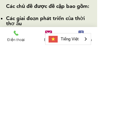
Các chủ đề được đề cập bao gồm:
Các giai đoạn phát triển của thời
thơ ấu
Chỉ số căng thẳng ở trẻ em
Tiếng Việt
Điện thoại
Email
Mẫu yêu cầu
Kỳ vọng phù hợp với lứa tuổi của
trẻ em
Tác động của ly thân hoặc ly hôn
đối với trẻ em
Quá trình đau buồn
Giảm căng thẳng cho trẻ em thông
qua ly thân hoặc ly hôn
Tác động lâu dài của xung đột cha
mẹ đối với trẻ em
Và nhiều hơn nữa
NMC không cung cấp tư vấn pháp