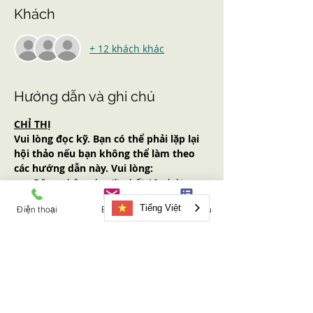
Khách
+ 12 khách khác
Hướng dẫn và ghi chú
CHỈ THỊ
Vui lòng đọc kỹ. Bạn có thể phải lặp lại 
hội thảo nếu bạn không thể làm theo 
các hướng dẫn này. Vui lòng:
Đăng nhập sớm (ít nhất 10 phút 
trước giờ bắt đầu). Không ai sẽ được 
Tiếng Việt
Điện thoại
Email
Mẫu yêu cầu
nhận sau thời gian bắt đầu.
Có thiết bị hỗ trợ Internet (máy tính, 
máy tính bảng, điện thoại thông 
minh) có chức năng âm thanh VÀ 
video.
Có video của bạn trên toàn bộ hội 
thảo.