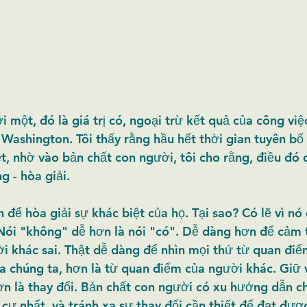
 một, đó là giá trị có, ngoại trừ kết quả của công việ
Washington. Tôi thấy rằng hầu hết thời gian tuyên bố 
t, nhờ vào bản chất con người, tôi cho rằng, điều đó
 - hòa giải. 
 để hòa giải sự khác biệt của họ. Tại sao? Có lẽ vì nó
Nói "không" dễ hơn là nói "có". Dễ dàng hơn để cảm 
i khác sai. Thật dễ dàng để nhìn mọi thứ từ quan điể
a chúng ta, hơn là từ quan điểm của người khác. Giữ vị
n là thay đổi. Bản chất con người có xu hướng dẫn c
cự nhất, và tránh xa sự thay đổi cần thiết để đạt được