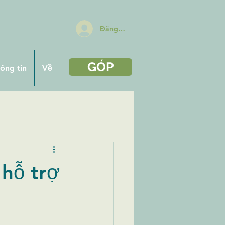
Đăng nhập
GÓP
hông tin
Về
 hỗ trợ