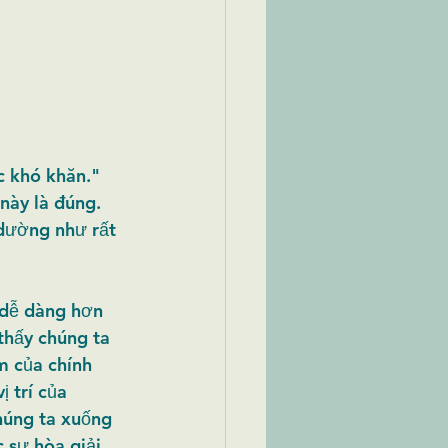
c khó khăn." 
này là đúng. 
 dường như rất 
 dễ dàng hơn 
thấy chúng ta 
m của chính 
 trí của 
húng ta xuống 
 sự hòa giải. 