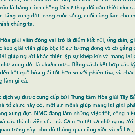
trêu là bằng cách chống lại sự thay đổi cần thiết cho sự
 tăng xung đột trong cuộc sống, cuối cùng làm cho m
ính chúng ta.
Hòa giải viên đóng vai trò là điểm kết nối, ống dẫn, g
 hòa giải viên giúp bộc lộ sự tương đồng và cố gắng c
ải giúp người khác thiết lập sự khép kín và mang lại 
 như xung đột là chuẩn mực. Bằng cách kết hợp các kỹ
đến kết quả hòa giải tốt hơn so với phiên tòa, và chắc
g làm gì cả.
ác dịch vụ được cung cấp bởi Trung tâm Hòa giải Tây Bắ
à tổ chức này có, một sứ mệnh giúp mang lại giải ph
ng xung đột. NMC đang làm những việc tốt, cống hiế
và các thành viên của nó. Cảm ơn tất cả những người 
quan trọng này, cho dù thông qua công việc và nỗ lực, 