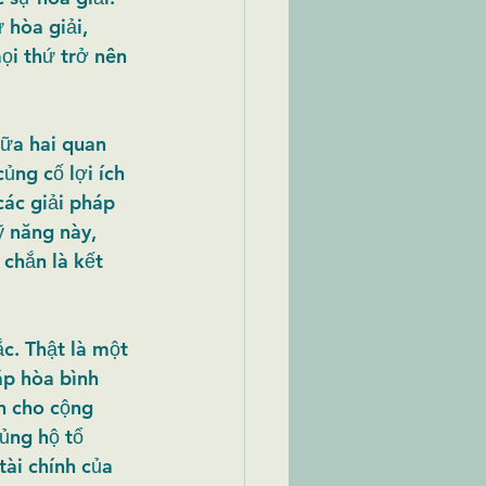
 hòa giải, 
ọi thứ trở nên 
iữa hai quan 
ủng cố lợi ích 
các giải pháp 
 năng này, 
 chắn là kết 
c. Thật là một 
áp hòa bình 
n cho cộng 
ủng hộ tổ 
tài chính của 